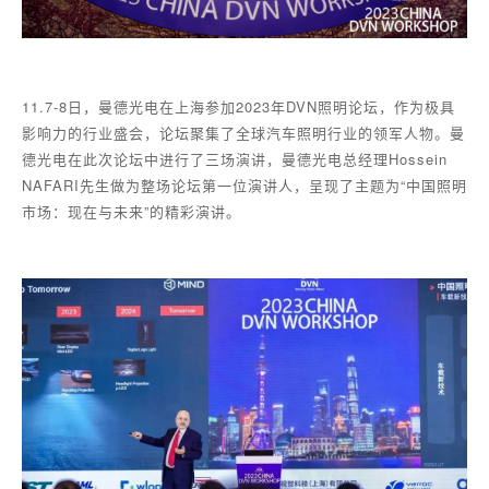
11.7-8日，曼德光电在上海参加2023年DVN照明论坛，作为极具
影响力的行业盛会，论坛聚集了全球汽车照明行业的领军人物。曼
德光电在此次论坛中进行了三场演讲，曼德光电总经理Hossein
NAFARI先生做为整场论坛第一位演讲人，呈现了主题为“中国照明
市场：现在与未来”的精彩演讲。