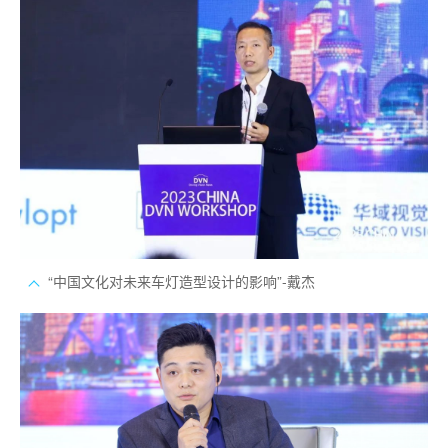
“中国文化对未来车灯造型设计的影响”-戴杰