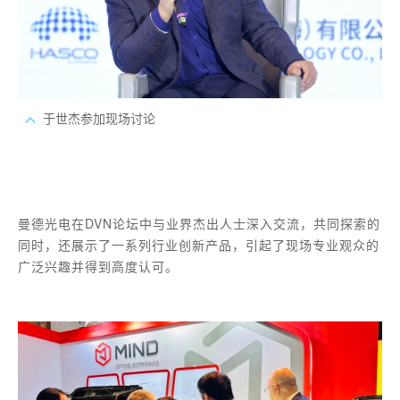
于世杰参加现场讨论
曼德光电在DVN论坛中与业界杰出人士深入交流，共同探索的
同时，还展示了一系列行业创新产品，引起了现场专业观众的
广泛兴趣并得到高度认可。