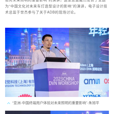
为“中国文化对未来车灯造型设计的影响”的演讲，电子设计技
术总监于世杰参与了关于ADB的现场讨论。
“亚洲-中国终端用户体验对未来照明的重要影响”-朱旭平